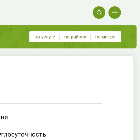


по услуге
по району
по метро
хня
углосуточность