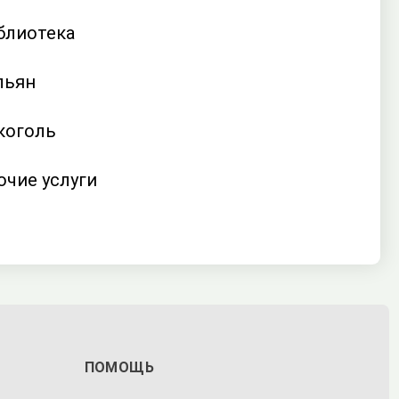
блиотека
льян
коголь
очие услуги
ПОМОЩЬ